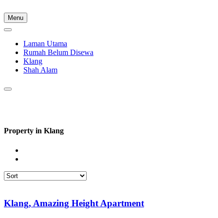
Skip
to
Menu
content
Laman Utama
Rumah Belum Disewa
Klang
Shah Alam
Property in Klang
Klang, Amazing Height Apartment