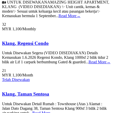
🏡 UNTUK DISEWAKANAMAZING HEIGHT APARTMENT,
KLANG (VIDEO DISEDIAKAN) ✨ Unit cantik, kemas &
moden✨ Sesuai untuk keluarga kecil atau pasangan bekerja✨
Kemasukan bermula 1 September...
Read More→
3
2
MYR 1,100
/Monthly
Klang, Regensi Condo
Untuk Disewakan Segera (VIDEO DISEDIAKAN) Details
Kemasukan 1.6.2026 Regensi Kondo, Klang 1000sf 2 bilik tidur 2
bilik air Lif 1 carpark berbumbung Gated & guarded...
Read More→
2
1
MYR 1,100
/Month
Telah Disewakan
Klang, Taman Sentosa
Untuk Disewakan Detail Rumah : Townhouse (Atas ) Alamat :
Jalan Dato Dagang 38, Taman Sentosa Klang 900sf 3 bilik 2 bilik
air parking untuk...
Read More→